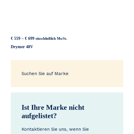
Preisspanne:
€
559
–
€
699
einschließlich MwSt.
€ 559
Drymer 48V
bis
€ 699
Suchen Sie auf Marke
Ist Ihre Marke nicht
aufgelistet?
Kontaktieren Sie uns, wenn Sie