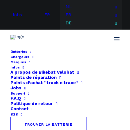
NL
Jobs
FR
FR
DE
Batteries
Chargeurs
Marques
Infos
À propos de
Bikebat
Velobat
Points de réparation
Points d’achat “track n trace”
Jobs
Support
F.A.Q
Politique de retour
Contact
B2B
TROUVER LA BATTERIE