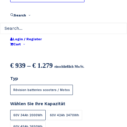
Search
Login / Register
Cart
SURRON 60V LI-ION
Preisspanne:
€
939
–
€
1.279
einschließlich MwSt.
€ 939
Typ
bis
€ 1.279
Révision batteries scooters / Motos
Wählen Sie Ihre Kapazität
60V 34Ah 2000Wh
60V 42Ah 2470Wh
60V 45Ah 2650Wh