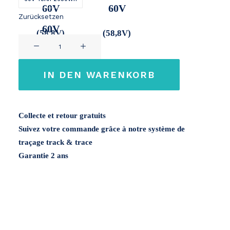
60V
60V
Zurücksetzen
60V
(58,8V)
(58,8V)
SURRON
(58,8V)
60V
LI-
IN DEN WARENKORB
ION
Menge
Collecte et retour gratuits
Suivez votre commande grâce à notre système de
traçage track & trace
Garantie 2 ans