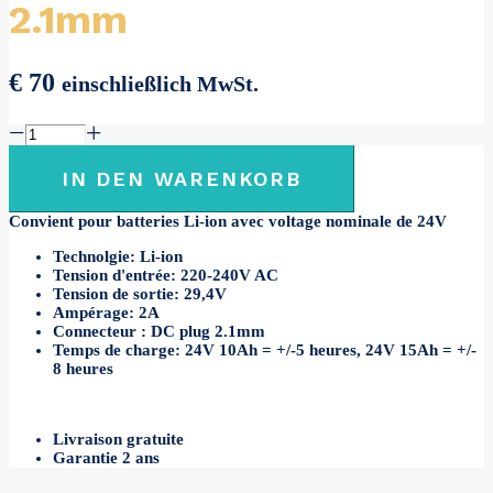
2.1mm
€
70
einschließlich MwSt.
Chargeur
24V
2A
IN DEN WARENKORB
DC
plug
Convient pour batteries Li-ion avec voltage nominale de 24V
2.1mm
Menge
Technolgie:
Li-ion
Tension d'entrée:
220-240V AC
Tension de sortie:
29,4V
Ampérage:
2A
Connecteur :
DC plug 2.1mm
Temps de charge: 24V 10Ah = +/-5 heures, 24V 15Ah = +/-
8 heures
Livraison gratuite
Garantie 2 ans