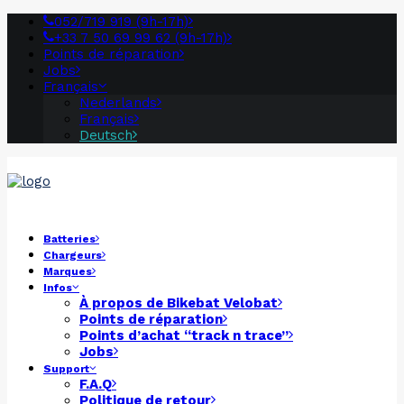
052/719 919 (9h-17h)
+33 7 50 69 99 62 (9h-17h)
Points de réparation
Jobs
Français
Nederlands
Français
Deutsch
Batteries
Chargeurs
Marques
Infos
À propos de
Bikebat
Velobat
Points de réparation
Points d’achat “track n trace”
Jobs
Support
F.A.Q
Politique de retour