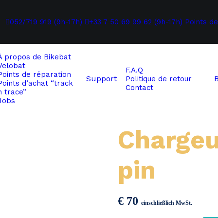
052/719 919 (9h-17h)
+33 7 50 69 99 62 (9h-17h)
Points de
À propos de
Bikebat
Velobat
F.A.Q
Points de réparation
Support
Politique de retour
Points d’achat “track
Contact
n trace”
Jobs
Chargeu
pin
€
70
einschließlich MwSt.