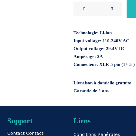
Chargeur
24V
2A
XLR
Technologie: Li-ion
5-
Input voltage: 110-240V AC
pin
Output voltage: 29.4V DC
Menge
Ampérage: 2A
Connecteur: XLR-5 pin (1+ 5-)
Livraison à domicile gratuite
Garantie de 2 ans
Support
Liens
Contact
Contact
Conditions générales