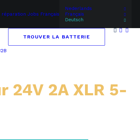
Nederlands
 réparation
Jobs
Français
Français
Deutsch
TROUVER LA BATTERIE
B2B
r 24V 2A XLR 5-