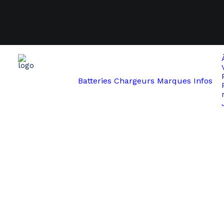
Batteries
Chargeurs
Marques
Infos
Start
24V
Chargeur 24V 2A XLR 5-pin