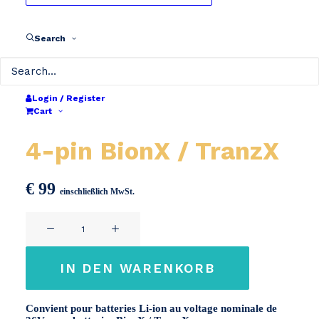
Search
Login / Register
Cart
Chargeur 36V 2A XLR
4-pin BionX / TranzX
€
99
einschließlich MwSt.
Chargeur
36V
2A
IN DEN WARENKORB
XLR
4-
Convient pour batteries Li-ion au voltage nominale de
pin