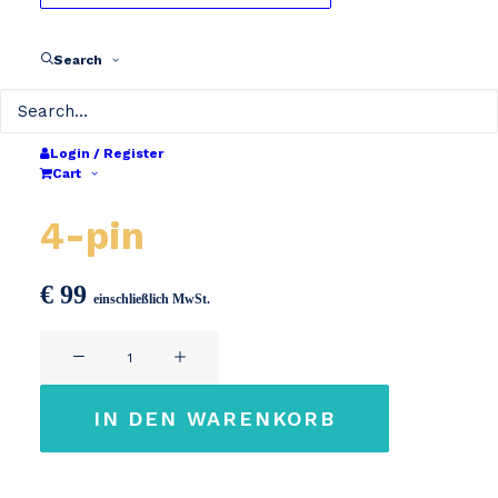
Search
Login / Register
Cart
Chargeur 36V 3A XLR
4-pin
€
99
einschließlich MwSt.
Chargeur
36V
3A
IN DEN WARENKORB
XLR
4-
pin