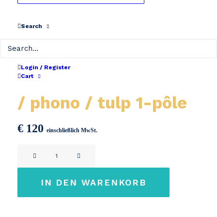
Search
Login / Register
Cart
Chargeur 48V 3A RCA
/ phono / tulp 1-pôle
€
120
einschließlich MwSt.
Chargeur
48V
3A
IN DEN WARENKORB
RCA
/
phono