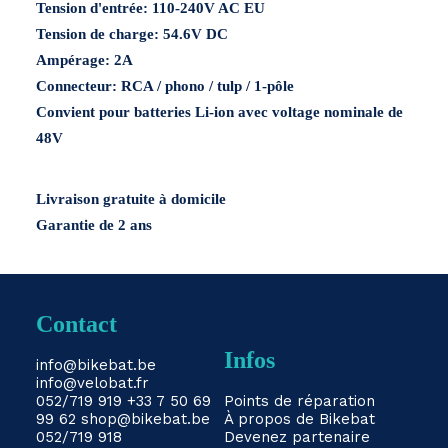
Tension d'entrée:
110-240V AC EU
/
Tension de charge:
54.6V DC
tulp
Ampérage:
2A
1-
Connecteur:
RCA / phono / tulp / 1-pôle
pôle
Convient pour batteries Li-ion avec voltage nominale de
Menge
48V
Livraison gratuite à domicile
Garantie de 2 ans
Contact
Infos
info@bikebat.be
info@velobat.fr
052/719 919
+33 7 50 69
Points de réparation
99 62
shop@bikebat.be
À propos de Bikebat
052/719 918
Devenez partenaire