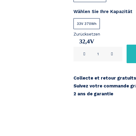
Wählen Sie Ihre Kapazität
33V 370Wh
Zurücksetzen
32,4V
Babboe
11Ah
Cargobike
33V
Menge
Collecte et retour gratuit
Suivez votre commande grâ
2 ans de garantie