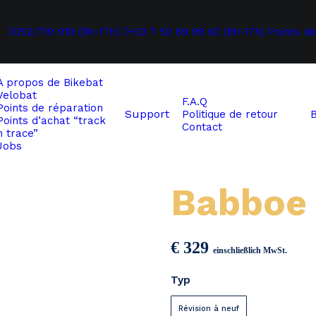
052/719 919 (9h-17h)
+33 7 50 69 99 62 (9h-17h)
Points de
À propos de
Bikebat
Velobat
F.A.Q
Points de réparation
Support
Politique de retour
Points d’achat “track
Contact
n trace”
Jobs
Babboe 
€
329
einschließlich MwSt.
Typ
Révision à neuf