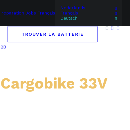
Nederlands
 réparation
Jobs
Français
Français
Deutsch
TROUVER LA BATTERIE
B2B
Cargobike 33V