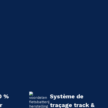
0 %
Système de
r
traçage track &