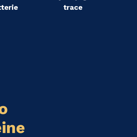
terie
trace
o
eine