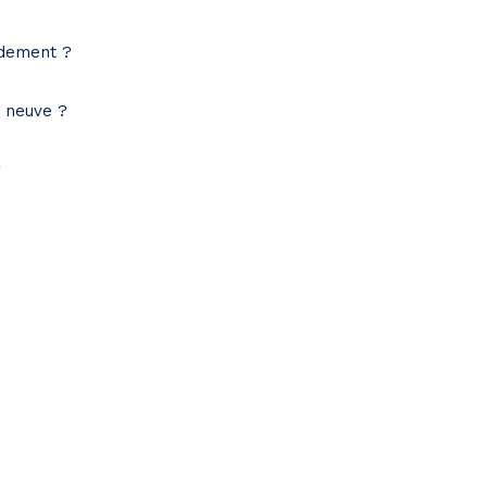
idement ?
e neuve ?
?