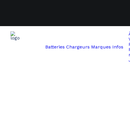
Batteries
Chargeurs
Marques
Infos
Start
Babboe
Babboe Cargobike 33V