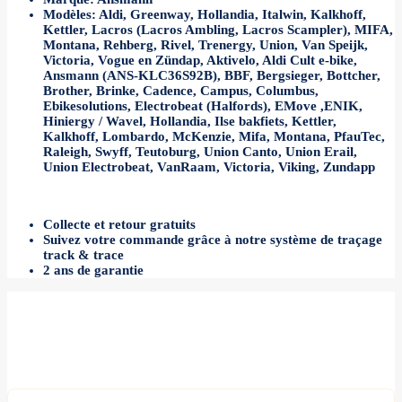
Modèles: Aldi, Greenway, Hollandia, Italwin, Kalkhoff,
Kettler, Lacros (Lacros Ambling, Lacros Scampler), MIFA,
Montana, Rehberg, Rivel, Trenergy, Union, Van Speijk,
Victoria, Vogue en Zündap, Aktivelo, Aldi Cult e-bike,
Ansmann (ANS-KLC36S92B), BBF, Bergsieger, Bottcher,
Brother, Brinke, Cadence, Campus, Columbus,
Ebikesolutions, Electrobeat (Halfords), EMove ,ENIK,
Hiniergy / Wavel, Hollandia, Ilse bakfiets, Kettler,
Kalkhoff, Lombardo, McKenzie, Mifa, Montana, PfauTec,
Raleigh, Swyff, Teutoburg, Union Canto, Union Erail,
Union Electrobeat, VanRaam, Victoria, Viking, Zundapp
Collecte et retour gratuits
Suivez votre commande grâce à notre système de traçage
track & trace
2 ans de garantie