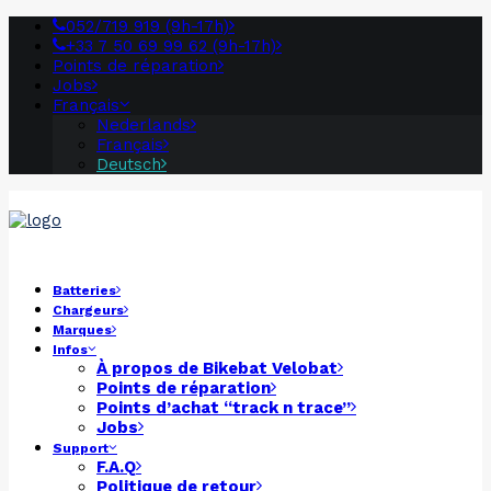
052/719 919 (9h-17h)
+33 7 50 69 99 62 (9h-17h)
Points de réparation
Jobs
Français
Nederlands
Français
Deutsch
Batteries
Chargeurs
Marques
Infos
À propos de
Bikebat
Velobat
Points de réparation
Points d’achat “track n trace”
Jobs
Support
F.A.Q
Politique de retour