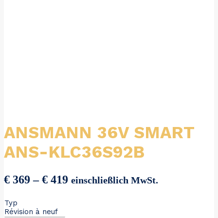
ANSMANN 36V SMART
ANS-KLC36S92B
Preisspanne:
€
369
–
€
419
einschließlich MwSt.
€ 369
Typ
bis
Révision à neuf