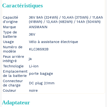
Caractéristiques
Capacité
36V 9Ah (324Wh) / 10,4Ah (375Wh) / 11,6Ah
d'origine
(418Wh) / 13,4Ah (482Wh) / 14Ah (504Wh)
Marque
ANSMANN
Type de
36V
batterie
Usage
Vélo à assistance électrique
Numéro de
KLC36S92B
modèle
Feux arrière
ja
intétgré
Technologie
Li-ion
Emplacement
porte bagage
de la batterie
Connecteur
DC plug 2.1mm
de charge
Couleur
noire
Adaptateur