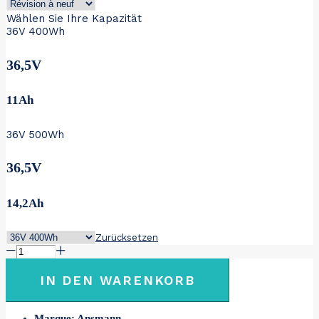
€ 419
Wählen Sie Ihre Kapazität
36V 400Wh
36,5V
11Ah
36V 500Wh
36,5V
14,2Ah
Zurücksetzen
ANSMANN
36V
SMART
IN DEN WARENKORB
ANS-
KLC36S92B
Menge
Marque: Ansmann