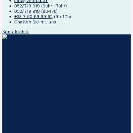
info@velobat.fr
052/719 919
(9uhr-17uhr)
052/719 918
(9u-17u)
+33 7 50 69 99 62
(9h-17h)
Chatten Sie mit uns
Kontakt
chat