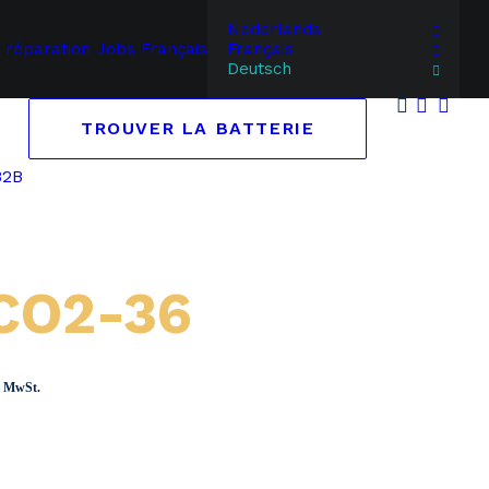
Nederlands
 réparation
Jobs
Français
Français
Deutsch
TROUVER LA BATTERIE
B2B
CO2-36
panne:
ch MwSt.