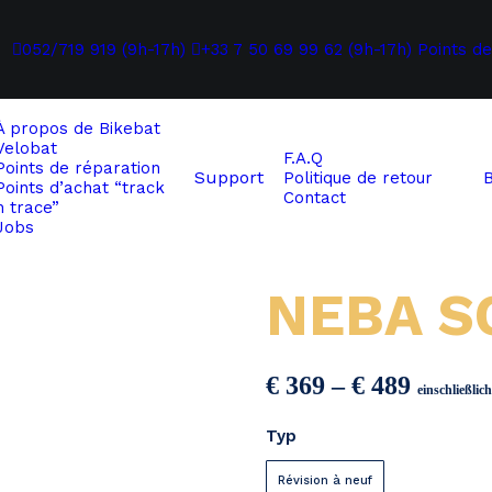
052/719 919 (9h-17h)
+33 7 50 69 99 62 (9h-17h)
Points de
À propos de
Bikebat
Velobat
F.A.Q
Points de réparation
Support
Politique de retour
Points d’achat “track
Contact
n trace”
Jobs
NEBA S
Preiss
€
369
–
€
489
einschließli
€ 369
Typ
bis
€ 489
Révision à neuf