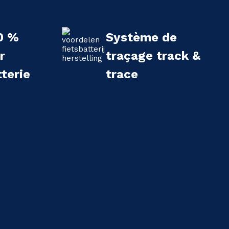
0 %
Système de
r
traçage track &
terie
trace