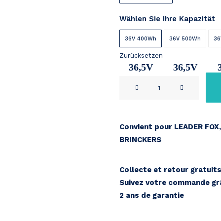
Wählen Sie Ihre Kapazität
36V 400Wh
36V 500Wh
36
Zurücksetzen
36,5V
36,5V
NEBA
11Ah
14,2Ah
1
SCO2-
36
Menge
Convient pour LEADER FOX, 
BRINCKERS
Collecte et retour gratuit
Suivez votre commande grâ
2 ans de garantie