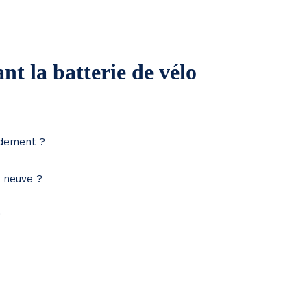
t la batterie de vélo
idement ?
e neuve ?
?