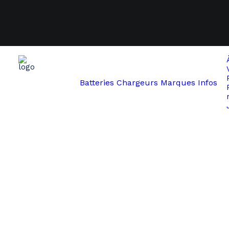
Batteries
Chargeurs
Marques
Infos
Start
Brinckers
NEBA SCO2-36