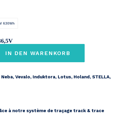
V 630Wh
36,5V
IN DEN WARENKORB
7,2Ah
Neba, Vevalo, Induktora, Lotus, Holand, STELLA,
s
ce à notre système de traçage track & trace