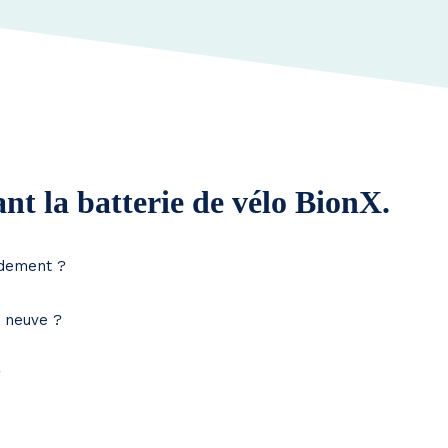
nt la batterie de vélo BionX.
idement ?
e neuve ?
?