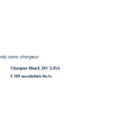
endu sans chargeur
Chargeur BionX 26V 3,45A
€
169
einschließlich MwSt.