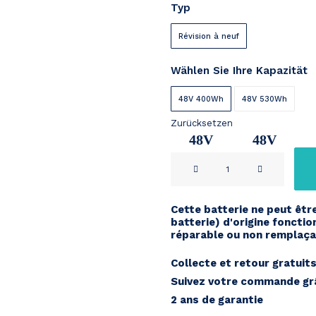
Typ
bis
€ 419
Révision à neuf
Wählen Sie Ihre Kapazität
48V 400Wh
48V 530Wh
Zurücksetzen
48V
48V
Bionx
8,5Ah
11,2Ah
DL
E-
Cette batterie ne peut êtr
lycan
batterie) d'origine fonctio
downtube
réparable ou non remplaçab
48V
Collecte et retour gratuit
Menge
Suivez votre commande grâ
2 ans de garantie