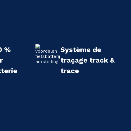
0 %
Système de
r
traçage track &
terie
trace