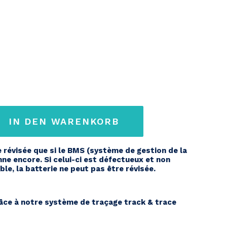
IN DEN WARENKORB
e révisée que si le BMS (système de gestion de la
nne encore. Si celui-ci est défectueux et non
le, la batterie ne peut pas être révisée.
s
ce à notre système de traçage track & trace