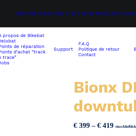
052/719 919 (9h-17h)
+33 7 50 69 99 62 (9h-17h)
Poi
À propos de
Bikebat
Velobat
F.A.Q
Points de réparation
Support
Politique de retour
Points d’achat “track
Contact
n trace”
Jobs
Bionx D
downtu
Preiss
€
399
–
€
419
einschließli
€ 399