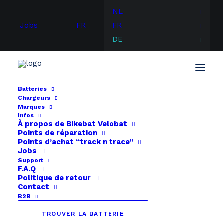
NL
Jobs
FR
FR
DE
Batteries
Chargeurs
Start
BionX
BionX Smart
Marques
Infos
À propos de
Bikebat
Velobat
Points de réparation
Points d’achat “track n trace”
Jobs
Support
F.A.Q
Politique de retour
Contact
B2B
TROUVER LA BATTERIE