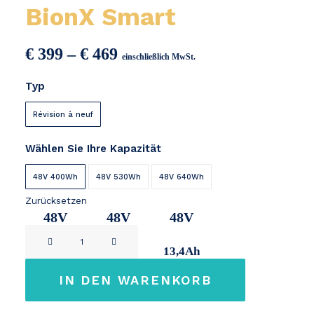
BionX Smart
Preisspanne:
€
399
–
€
469
einschließlich MwSt.
€ 399
Typ
bis
€ 469
Révision à neuf
Wählen Sie Ihre Kapazität
48V 400Wh
48V 530Wh
48V 640Wh
Zurücksetzen
48V
48V
48V
BionX
8,5Ah
11,2Ah
13,4Ah
Smart
Menge
IN DEN WARENKORB