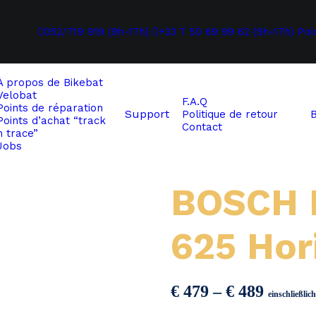
052/719 919 (9h-17h)
+33 7 50 69 99 62 (9h-17h)
Poi
À propos de
Bikebat
Velobat
F.A.Q
Points de réparation
Support
Politique de retour
Points d’achat “track
Contact
n trace”
Jobs
BOSCH
625 Hor
Preiss
€
479
–
€
489
einschließli
€ 479