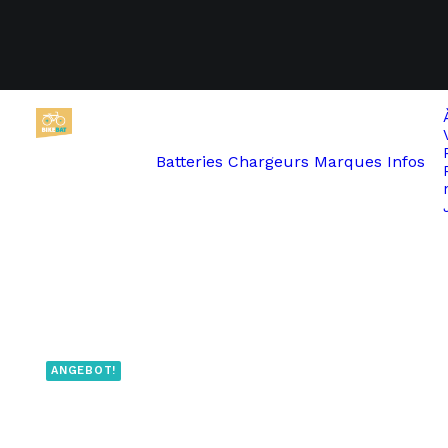
Batteries
Chargeurs
Marques
Infos
Start
Batavus
BOSCH POWERTUBE 625 Horizontale
ANGEBOT!