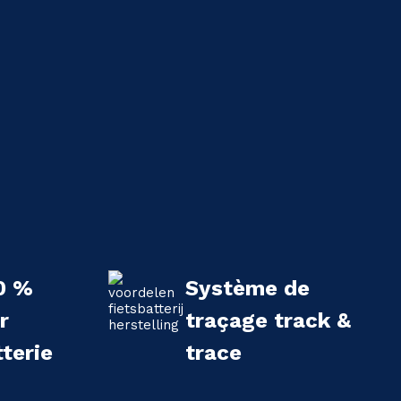
0 %
Système de
r
traçage track &
terie
trace