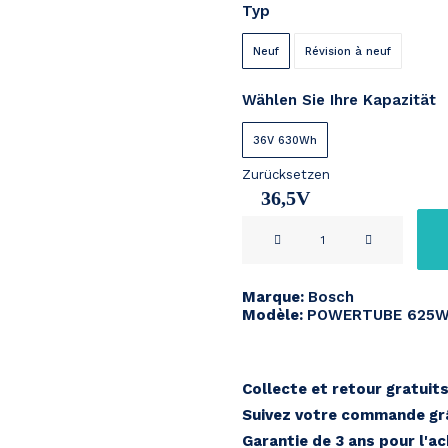
Typ
bis
€ 489
Neuf
Révision à neuf
Wählen Sie Ihre Kapazität
36V 630Wh
Zurücksetzen
36,5V
BOSCH
17,2Ah
POWERTUBE
625
Marque:
Bosch
Horizontale
Modèle:
POWERTUBE 625Wh
Menge
Collecte et retour gratuit
Suivez votre commande grâ
Garantie de 3 ans pour l'a