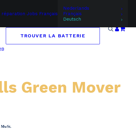
Nederlands
 réparation
Jobs
Français
Français
Deutsch
TROUVER LA BATTERIE
2B
ls Green Mover
panne:
ch MwSt.