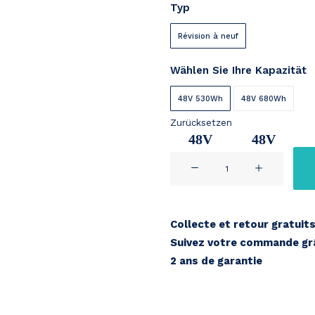
Typ
bis
€ 469
Révision à neuf
Wählen Sie Ihre Kapazität
48V 530Wh
48V 680Wh
Zurücksetzen
48V
48V
BMZ
11,2Ah
14,2Ah
Bulls
Green
Mover
Collecte et retour gratuit
48V
Suivez votre commande grâ
Menge
2 ans de garantie