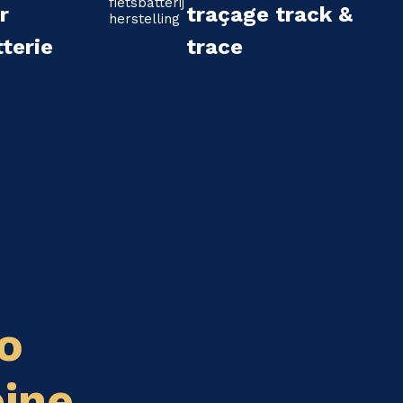
r
traçage track &
terie
trace
o
eine