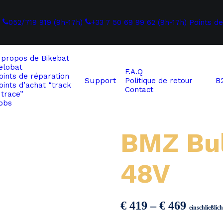
052/719 919 (9h-17h)
+33 7 50 69 99 62 (9h-17h)
Points de
 propos de
Bikebat
elobat
F.A.Q
oints de réparation
Support
B
Politique de retour
oints d’achat “track
Contact
 trace”
obs
BMZ Bul
48V
Preiss
€
419
–
€
469
einschließli
€ 419