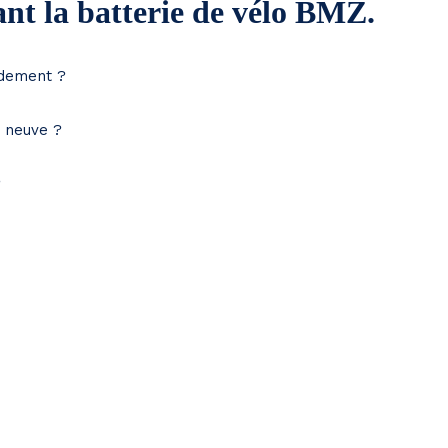
nt la batterie de vélo BMZ.
idement ?
e neuve ?
?