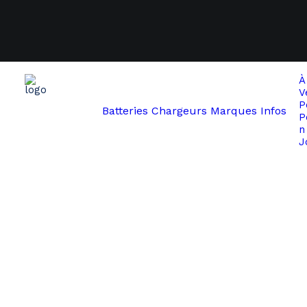
À
V
P
Batteries
Chargeurs
Marques
Infos
P
n
Start
BMZ
BMZ Bulls Green Mover 48V
J