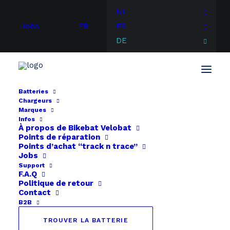
NL
Jobs
FR
FR
DE
Batteries
Chargeurs
Start
Chargeurs
Shop
Marques
Chargeur 36V 3A XLR 4-pin
Infos
À propos de
Bikebat
Velobat
Points de réparation
Points d’achat “track n trace”
Jobs
Support
F.A.Q
Politique de retour
Contact
B2B
TROUVER LA BATTERIE