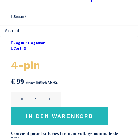
Search
Login / Register
Cart
Chargeur 36V 3A XLR
4-pin
€
99
einschließlich MwSt.
Chargeur
36V
3A
IN DEN WARENKORB
XLR
4-
Convient pour batteries li-ion au voltage nominale de
pin