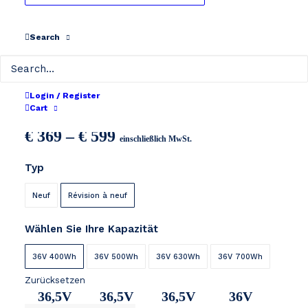
Search
Phylion XH370
Login / Register
Cart
Preisspanne:
€
369
–
€
599
einschließlich MwSt.
€ 369
Typ
bis
€ 599
Neuf
Révision à neuf
Wählen Sie Ihre Kapazität
36V 400Wh
36V 500Wh
36V 630Wh
36V 700Wh
Zurücksetzen
36,5V
36,5V
36,5V
36V