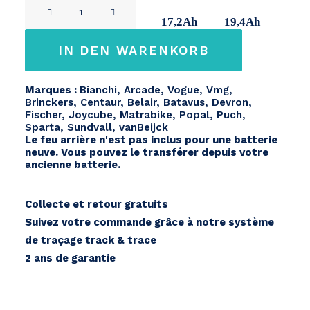
Phylion
11Ah
14,2Ah
17,2Ah
19,4Ah
XH370
Menge
IN DEN WARENKORB
Marques :
Bianchi, Arcade, Vogue, Vmg,
Brinckers, Centaur, Belair, Batavus, Devron,
Fischer, Joycube, Matrabike, Popal, Puch,
Sparta, Sundvall, vanBeijck
Le feu arrière n'est pas inclus pour une batterie
neuve. Vous pouvez le transférer depuis votre
ancienne batterie.
Collecte et retour gratuits
Suivez votre commande grâce à notre système
de traçage track & trace
2 ans de garantie