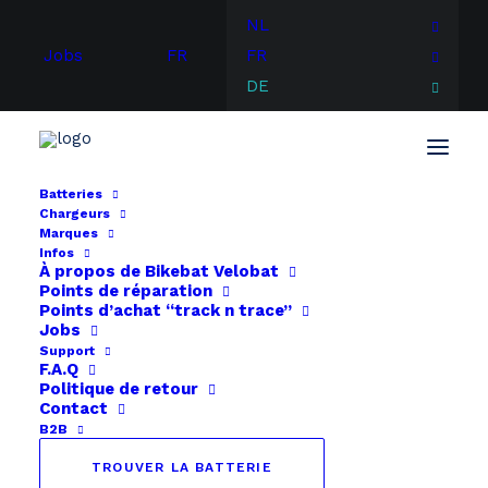
NL
Jobs
FR
FR
DE
Batteries
Chargeurs
Start
Continental
Continental iDT 600 iDT 450
Marques
Infos
À propos de
Bikebat
Velobat
Points de réparation
Points d’achat “track n trace”
Jobs
Support
F.A.Q
Politique de retour
Contact
B2B
TROUVER LA BATTERIE