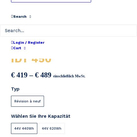
Search
Continental iDT 600
Login / Register
Cart
iDT 450
Preisspanne:
€
419
–
€
489
einschließlich MwSt.
€ 419
Typ
bis
€ 489
Révision à neuf
Wählen Sie Ihre Kapazität
44V 440Wh
44V 620Wh