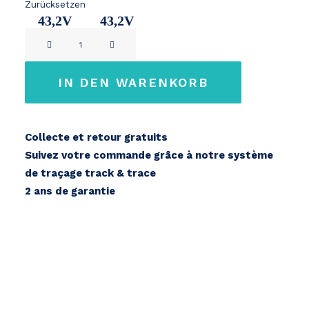
Zurücksetzen
43,2V
43,2V
Continental
10,2Ah
14,2Ah
iDT
600
IN DEN WARENKORB
iDT
450
Menge
Collecte et retour gratuits
Suivez votre commande grâce à notre système
de traçage track & trace
2 ans de garantie