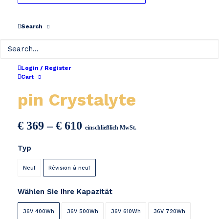
Search
Login / Register
Multimarque 36V 4-
Cart
pin Crystalyte
Preisspanne:
€
369
–
€
610
einschließlich MwSt.
€ 369
Typ
bis
€ 610
Neuf
Révision à neuf
Wählen Sie Ihre Kapazität
36V 400Wh
36V 500Wh
36V 610Wh
36V 720Wh