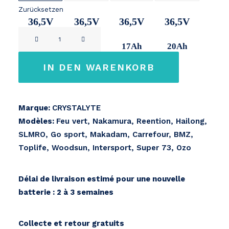
Zurücksetzen
36,5V
36,5V
36,5V
36,5V
Multimarque
11Ah
14,2Ah
17Ah
20Ah
36V
4-
IN DEN WARENKORB
pin
Crystalyte
Menge
Marque:
CRYSTALYTE
Modèles:
Feu vert, Nakamura, Reention, Hailong,
SLMRO, Go sport, Makadam, Carrefour, BMZ,
Toplife, Woodsun, Intersport, Super 73, Ozo
Délai de livraison estimé pour une nouvelle
batterie : 2 à 3 semaines
Collecte et retour gratuits