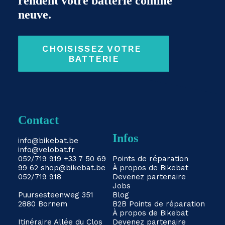
rendent votre batterie comme
neuve.
CHOISISSEZ VOTRE 
BATTERIE
Contact
Infos
info@bikebat.be
info@velobat.fr
052/719 919
+33 7 50 69
Points de réparation
99 62
shop@bikebat.be
À propos de Bikebat
052/719 918
Devenez partenaire
Jobs
Puursesteenweg 351
Blog
2880 Bornem
B2B
Points de réparation
À propos de Bikebat
Itinéraire
Allée du Clos
Devenez partenaire