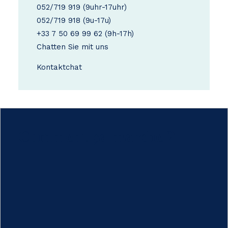
052/719 919
(9uhr-17uhr)
052/719 918
(9u-17u)
+33 7 50 69 99 62
(9h-17h)
Chatten Sie mit uns
Kontakt
chat
Comment ça marche ?