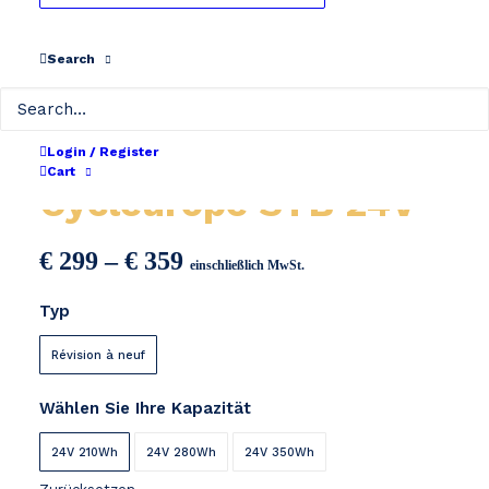
Search
Login / Register
Cart
Cycleurope STB 24V
Preisspanne:
€
299
–
€
359
einschließlich MwSt.
€ 299
Typ
bis
€ 359
Révision à neuf
Wählen Sie Ihre Kapazität
24V 210Wh
24V 280Wh
24V 350Wh