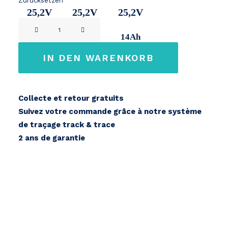
Zurücksetzen
25,2V
25,2V
25,2V
Cycleurope
8.5Ah
11Ah
14Ah
STB
24V
IN DEN WARENKORB
Menge
Collecte et retour gratuits
Suivez votre commande grâce à notre système
de traçage track & trace
2 ans de garantie