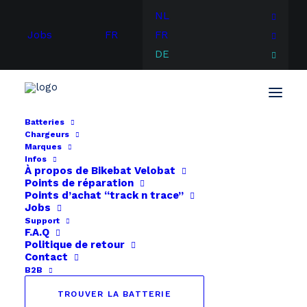
NL
Jobs
FR
FR
DE
Batteries
Chargeurs
Start
BH Bikes
Cycleurope STB 24V
Marques
Infos
À propos de
Bikebat
Velobat
Points de réparation
Points d’achat “track n trace”
Jobs
Support
F.A.Q
Politique de retour
Contact
B2B
TROUVER LA BATTERIE