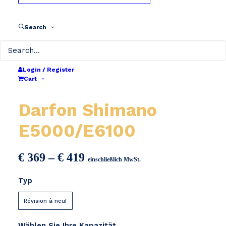
Search
Login / Register
Cart
Darfon Shimano
E5000/E6100
Preisspanne:
€
369
–
€
419
einschließlich MwSt.
€ 369
Typ
bis
€ 419
Révision à neuf
Wählen Sie Ihre Kapazität