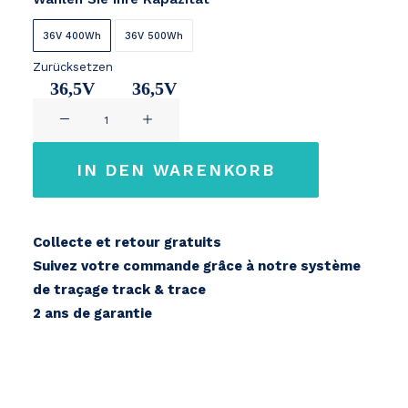
36V 400Wh
36V 500Wh
Zurücksetzen
36,5V
36,5V
Darfon
11Ah
14,2Ah
Shimano
E5000/E6100
IN DEN WARENKORB
Menge
Collecte et retour gratuits
Suivez votre commande grâce à notre système
de traçage track & trace
2 ans de garantie