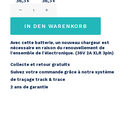
36,5V
36,5V
BMZ
11Ah
14,2Ah
E-
Move
IN DEN WARENKORB
36V
Menge
Avec cette batterie, un nouveau chargeur est
nécessaire en raison du renouvellement de
l'ensemble de l'électronique. (36V 2A XLR 3pin)
Collecte et retour gratuits
Suivez votre commande grâce à notre système
de traçage track & trace
2 ans de garantie