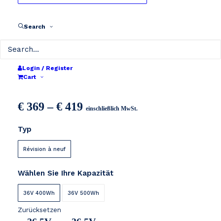
Search
Login / Register
BMZ E-Move 36V
Cart
Preisspanne:
€
369
–
€
419
einschließlich MwSt.
€ 369
Typ
bis
€ 419
Révision à neuf
Wählen Sie Ihre Kapazität
36V 400Wh
36V 500Wh
Zurücksetzen