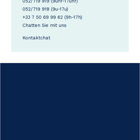
052/719 919
(9uhr-17uhr)
052/719 918
(9u-17u)
+33 7 50 69 99 62
(9h-17h)
Chatten Sie mit uns
Kontakt
chat
Comment ça marche ?