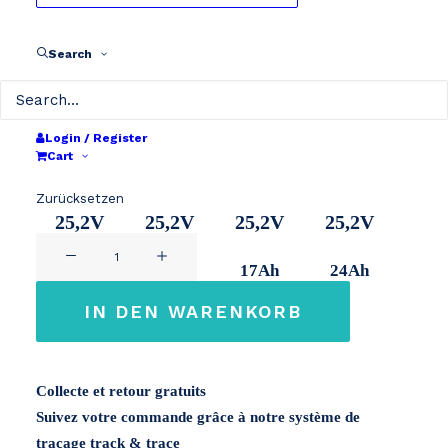
€ 319
Typ
bis
Search
€ 489
Révision à neuf
Wählen Sie Ihre Kapazität
Login / Register
Cart
24V 280Wh
24V 350Wh
24V 420Wh
24V 600Wh
Zurücksetzen
25,2V
25,2V
25,2V
25,2V
minimo
11Ah
14Ah
17Ah
24Ah
autofold
scootmobiel
IN DEN WARENKORB
24V
Menge
Collecte et retour gratuits
Suivez votre commande grâce à notre système de
traçage track & trace