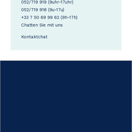
052/719 919
(9uhr-17uhr)
052/719 918
(9u-17u)
+33 7 50 69 99 62
(9h-17h)
Chatten Sie mit uns
Kontakt
chat
Comment ça marche ?