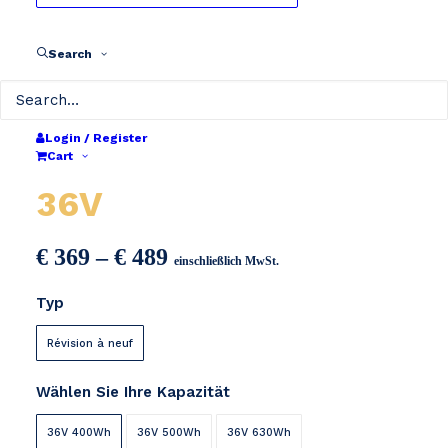
Search
Login / Register
Greenway / Phylion
Cart
36V
Preisspanne:
€
369
–
€
489
einschließlich MwSt.
€ 369
Typ
bis
€ 489
Révision à neuf
Wählen Sie Ihre Kapazität
36V 400Wh
36V 500Wh
36V 630Wh