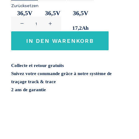
Zurücksetzen
36,5V
36,5V
36,5V
Greenway
11Ah
14,2Ah
17,2Ah
/
Phylion
IN DEN WARENKORB
36V
Menge
Collecte et retour gratuits
Suivez votre commande grâce à notre système de
traçage track & trace
2 ans de garantie