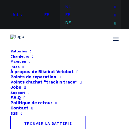
NL
Jobs
FR
FR
DE
Batteries
Chargeurs
Start
Altra
Phylion XH259-10J Frog 24V
Marques
Infos
À propos de
Bikebat
Velobat
Points de réparation
Points d’achat “track n trace”
Jobs
Support
F.A.Q
Politique de retour
Contact
B2B
TROUVER LA BATTERIE