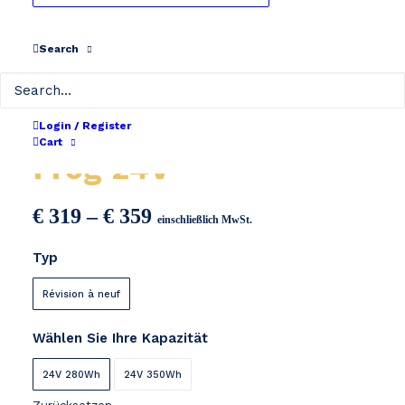
Search
Phylion XH259-10J
Login / Register
Cart
Frog 24V
Preisspanne:
€
319
–
€
359
einschließlich MwSt.
€ 319
Typ
bis
€ 359
Révision à neuf
Wählen Sie Ihre Kapazität
24V 280Wh
24V 350Wh