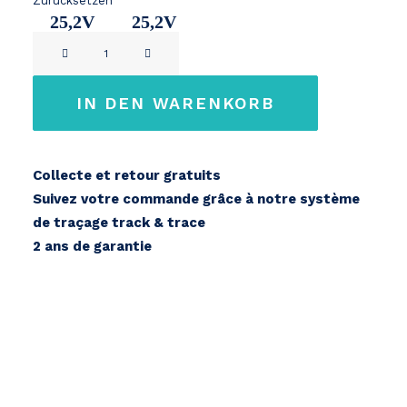
Zurücksetzen
25,2V
25,2V
Phylion
11Ah
14Ah
XH259-
10J
IN DEN WARENKORB
Frog
24V
Menge
Collecte et retour gratuits
Suivez votre commande grâce à notre système
de traçage track & trace
2 ans de garantie