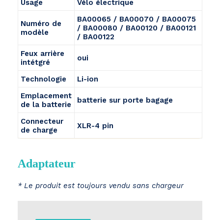
Usage
Vélo électrique
BA00065 / BA00070 / BA00075
Numéro de
/ BA00080 / BA00120 / BA00121
modèle
/ BA00122
Feux arrière
oui
intétgré
Technologie
Li-ion
Emplacement
batterie sur porte bagage
de la batterie
Connecteur
XLR-4 pin
de charge
Adaptateur
* Le produit est toujours vendu sans chargeur