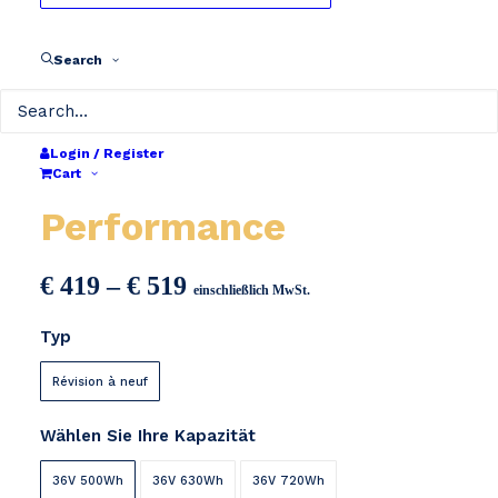
Search
Login / Register
QWIC Premium /
Cart
Performance
Preisspanne:
€
419
–
€
519
einschließlich MwSt.
€ 419
Typ
bis
€ 519
Révision à neuf
Wählen Sie Ihre Kapazität
36V 500Wh
36V 630Wh
36V 720Wh