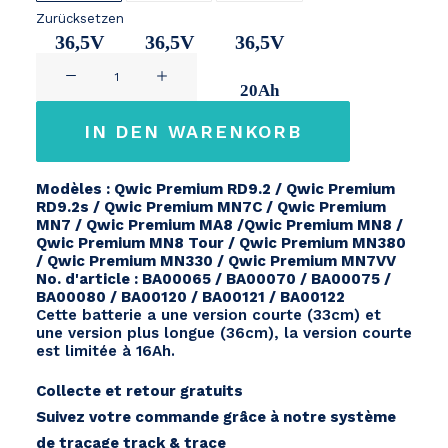
Zurücksetzen
36,5V
36,5V
36,5V
QWIC
14,2Ah
17,2Ah
20Ah
Premium
/
IN DEN WARENKORB
Performance
Menge
Modèles : Qwic Premium RD9.2 / Qwic Premium
RD9.2s / Qwic Premium MN7C / Qwic Premium
MN7 / Qwic Premium MA8 /Qwic Premium MN8 /
Qwic Premium MN8 Tour / Qwic Premium MN380
/ Qwic Premium MN330 / Qwic Premium MN7VV
No. d'article : BA00065 / BA00070 / BA00075 /
BA00080 / BA00120 / BA00121 / BA00122
Cette batterie a une version courte (33cm) et
une version plus longue (36cm), la version courte
est limitée à 16Ah.
Collecte et retour gratuits
Suivez votre commande grâce à notre système
de traçage track & trace