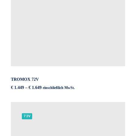
TROMOX 72V
Preisspanne:
€
1.449
–
€
1.649
einschließlich MwSt.
€ 1.449
bis
€ 1.649
72V