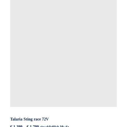
Talaria Sting race 72V
Preisspanne:
€
1.399
–
€
1.799