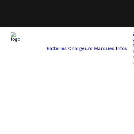
Batteries
Chargeurs
Marques
Infos
Start
Shop
Revision à neuf 60V