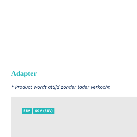
Adapter
* Product wordt altijd zonder lader verkocht
58V
60V (58V)