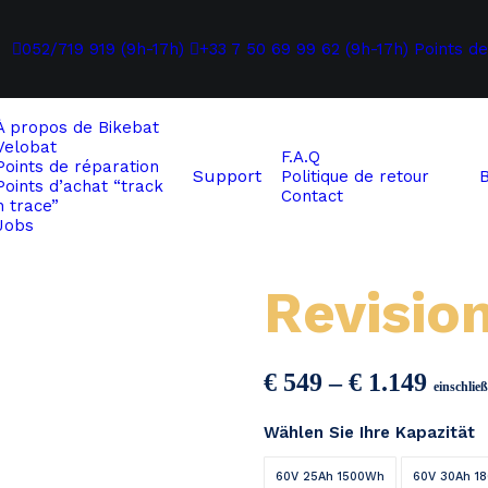
052/719 919 (9h-17h)
+33 7 50 69 99 62 (9h-17h)
Points de
À propos de
Bikebat
Velobat
F.A.Q
Points de réparation
Support
Politique de retour
Points d’achat “track
Contact
n trace”
Jobs
Revisio
Preis
€
549
–
€
1.149
einschlie
€ 549
Wählen Sie Ihre Kapazität
bis
€ 1.1
60V 25Ah 1500Wh
60V 30Ah 1