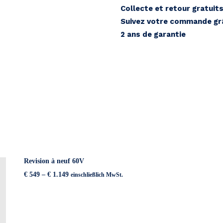
Collecte et retour gratuits
Suivez votre commande grâ
2 ans de garantie
Revision à neuf 60V
Preisspanne:
€
549
–
€
1.149
einschließlich MwSt.
€ 549
bis
€ 1.149