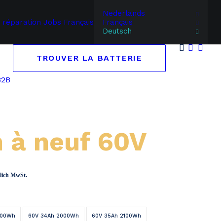
Nederlands
 réparation
Jobs
Français
Français
Deutsch
TROUVER LA BATTERIE
B2B
n à neuf 60V
spanne:
ßlich MwSt.
49
800Wh
60V 34Ah 2000Wh
60V 35Ah 2100Wh