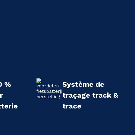
0 %
Système de
r
traçage track &
terie
trace