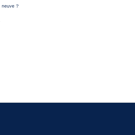
e neuve ?
?