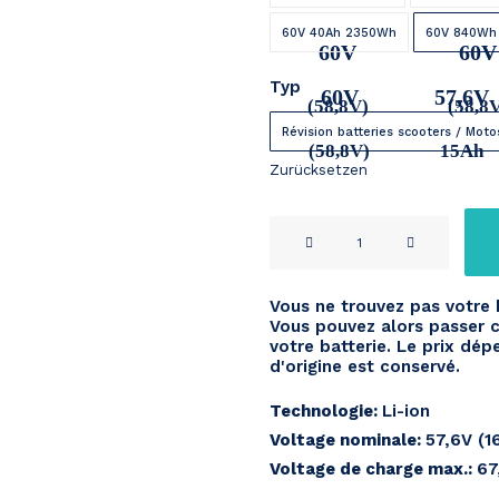
60V 40Ah 2350Wh
60V 840Wh
60V
60V
Typ
60V
57,6V
(58,8V)
(58,8
Révision batteries scooters / Moto
(58,8V)
15Ah
Zurücksetzen
Revision
à
neuf
Vous ne trouvez pas votre 
60V
Vous pouvez alors passer c
Menge
votre batterie. Le prix dép
d'origine est conservé.
Technologie:
Li-ion
Voltage nominale:
57,6V (1
Voltage de charge max.:
67