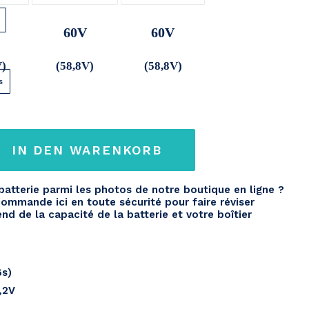
60V
60V
V)
(58,8V)
(58,8V)
s
IN DEN WARENKORB
batterie parmi les photos de notre boutique en ligne ?
ommande ici en toute sécurité pour faire réviser
end de la capacité de la batterie et votre boîtier
6s)
,2V