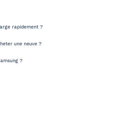
harge rapidement ?
cheter une neuve ?
 Samsung ?