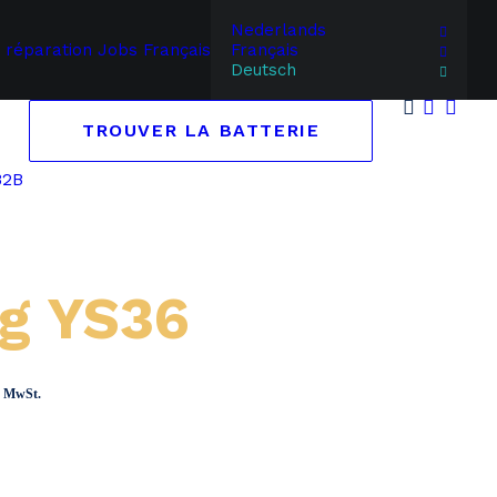
Nederlands
 réparation
Jobs
Français
Français
Deutsch
TROUVER LA BATTERIE
B2B
g YS36
panne:
ch MwSt.