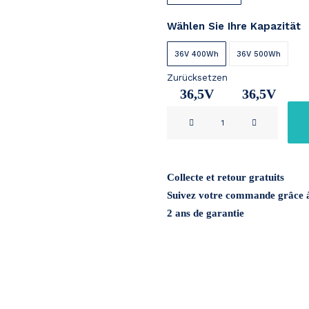
Wählen Sie Ihre Kapazität
36V 400Wh
36V 500Wh
Zurücksetzen
36,5V
36,5V
Samsung
11Ah
14,2Ah
YS36
Menge
Collecte et retour gratuits
Suivez votre commande grâce à
2 ans de garantie