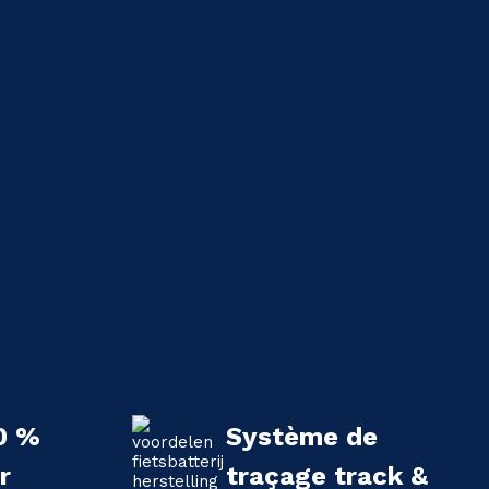
0 %
Système de
r
traçage track &