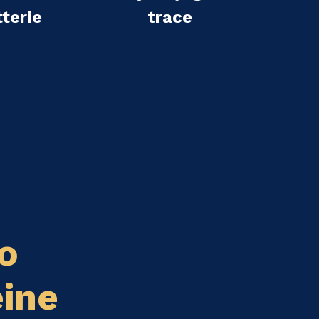
terie
trace
o
eine