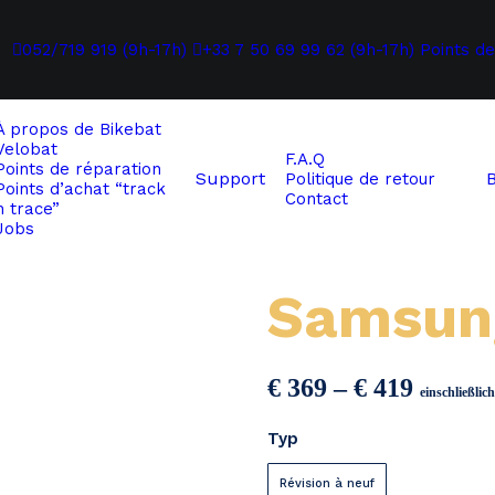
052/719 919 (9h-17h)
+33 7 50 69 99 62 (9h-17h)
Points de
À propos de
Bikebat
Velobat
F.A.Q
Points de réparation
Support
Politique de retour
Points d’achat “track
Contact
n trace”
Jobs
Samsun
Preiss
€
369
–
€
419
einschließli
€ 369
Typ
bis
€ 419
Révision à neuf