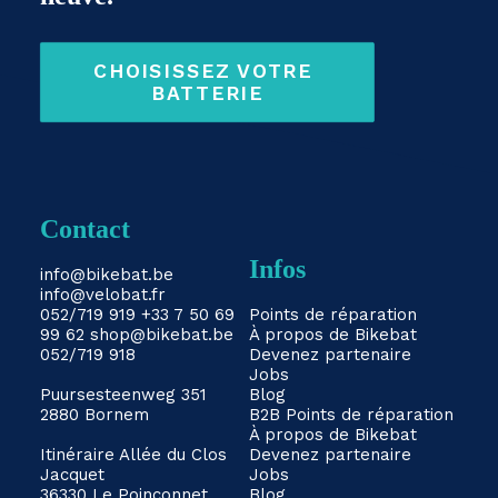
CHOISISSEZ VOTRE 
BATTERIE
Contact
Infos
info@bikebat.be
info@velobat.fr
052/719 919
+33 7 50 69
Points de réparation
99 62
shop@bikebat.be
À propos de Bikebat
052/719 918
Devenez partenaire
Jobs
Puursesteenweg 351
Blog
2880 Bornem
B2B
Points de réparation
À propos de Bikebat
Itinéraire
Allée du Clos
Devenez partenaire
Jacquet
Jobs
36330 Le Poinconnet
Blog