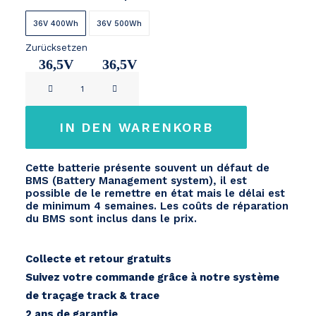
36V 400Wh
36V 500Wh
Zurücksetzen
36,5V
36,5V
Specialized
11Ah
14,2Ah
Turbo
Levo
IN DEN WARENKORB
Gen
1
Cette batterie présente souvent un défaut de
(2016-
BMS (Battery Management system), il est
2017-
possible de le remettre en état mais le délai est
de minimum 4 semaines. Les coûts de réparation
2018)
du BMS sont inclus dans le prix.
Menge
Collecte et retour gratuits
Suivez votre commande grâce à notre système
de traçage track & trace
2 ans de garantie