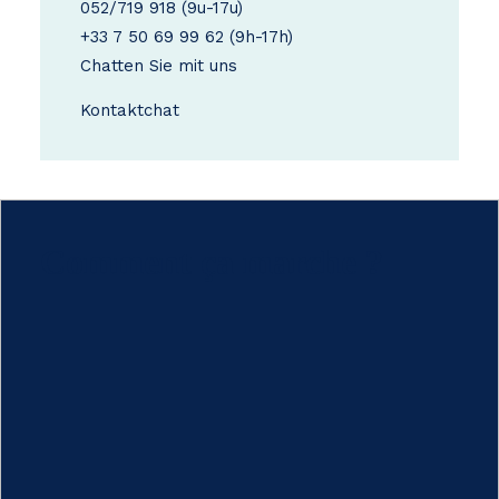
052/719 918
(9u-17u)
+33 7 50 69 99 62
(9h-17h)
Chatten Sie mit uns
Kontakt
chat
Comment ça marche ?