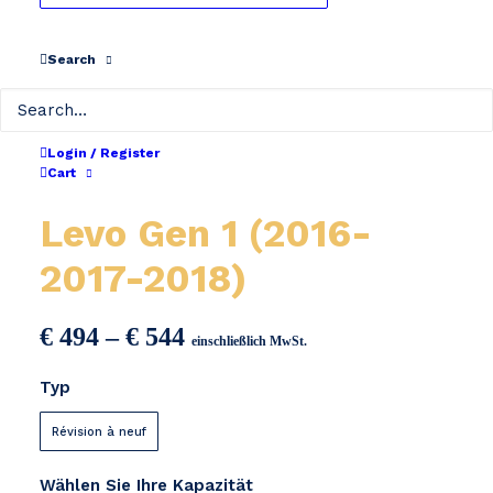
Search
Login / Register
Cart
Specialized Turbo
Levo Gen 1 (2016-
2017-2018)
Preisspanne:
€
494
–
€
544
einschließlich MwSt.
€ 494
Typ
bis
€ 544
Révision à neuf
Wählen Sie Ihre Kapazität