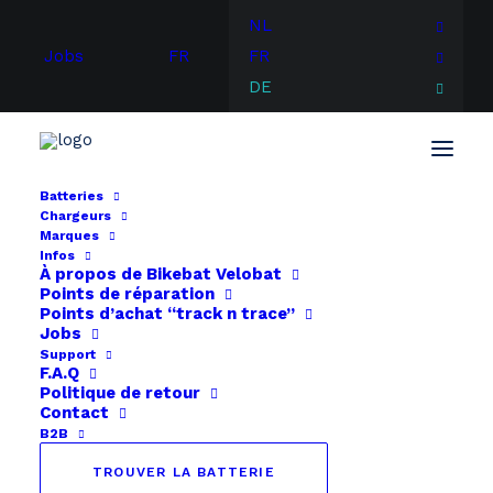
NL
Jobs
FR
FR
DE
Batteries
Chargeurs
Start
Specialized
Marques
Specialized Turbo Levo Gen 1 (2016-2017-2018)
Infos
À propos de
Bikebat
Velobat
Points de réparation
Points d’achat “track n trace”
Jobs
Support
F.A.Q
Politique de retour
Contact
B2B
TROUVER LA BATTERIE