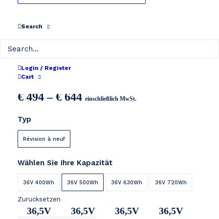
Search
Specialized Turbo SC
Login / Register
Cart
Preisspanne:
€
494
–
€
644
einschließlich MwSt.
€ 494
Typ
bis
€ 644
Révision à neuf
Wählen Sie Ihre Kapazität
36V 400Wh
36V 500Wh
36V 630Wh
36V 720Wh
Zurücksetzen
36,5V
36,5V
36,5V
36,5V