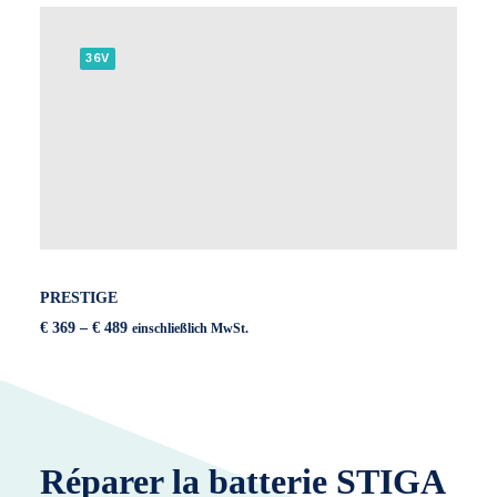
€ 599
€ 499.
36V
PRESTIGE
Preisspanne:
€
369
–
€
489
einschließlich MwSt.
€ 369
bis
€ 489
Réparer la batterie STIGA