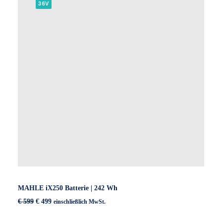
36V
MAHLE iX250 Batterie | 242 Wh
Ursprünglicher
Aktueller
€
599
€
499
einschließlich MwSt.
Preis
Preis
war:
ist: