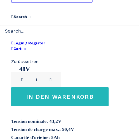
Typ
Search
Révision batteries outils portatifs
Wählen Sie Ihre Kapazität
Login / Register
Cart
48V 280Wh
Zurücksetzen
48V
STIGA
6Ah
SBT
5048
IN DEN WARENKORB
AE
/
SCG
Tension nominale: 43,2V
AE
Tension de charge max.: 50,4V
48V
Capacité d'origine: 5Ah