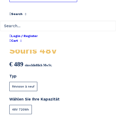
Search
Login / Register
Stoer bikes / Don
Cart
Souris 48V
€
489
einschließlich MwSt.
Typ
Révision à neuf
Wählen Sie Ihre Kapazität
48V 720Wh