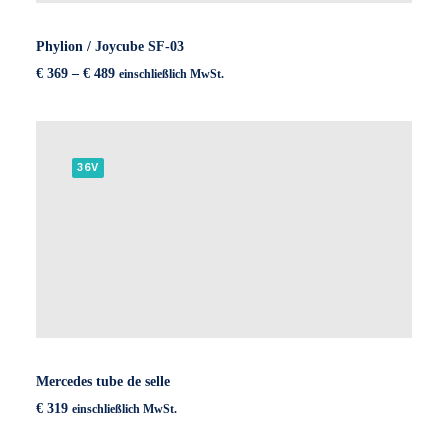
Phylion / Joycube SF-03
Preisspanne:
€
369
–
€
489
einschließlich MwSt.
€ 369
bis
€ 489
36V
Mercedes tube de selle
€
319
einschließlich MwSt.