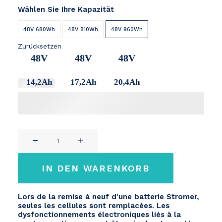
Wählen Sie Ihre Kapazität
48V 680Wh
48V 810Wh
48V 960Wh
Zurücksetzen
48V
48V
48V
14,2Ah
17,2Ah
20,4Ah
STROMER
48V
ST1/ST2/ST3/ST5
IN DEN WARENKORB
x3
vis
Lors de la remise à neuf d'une batterie Stromer,
de
seules les cellules sont remplacées. Les
fixation
dysfonctionnements électroniques liés à la