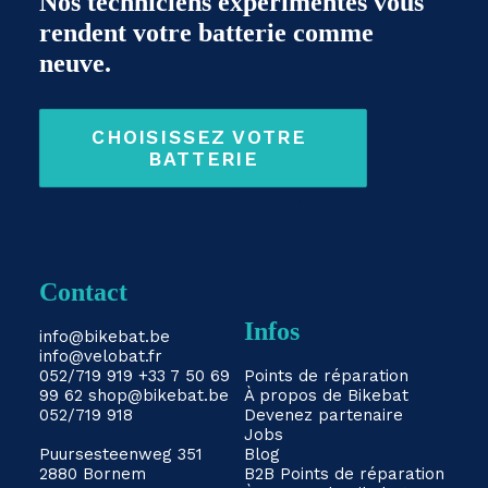
Nos techniciens expérimentés vous
rendent votre batterie comme
neuve.
CHOISISSEZ VOTRE 
BATTERIE
Contact
Infos
info@bikebat.be
info@velobat.fr
052/719 919
+33 7 50 69
Points de réparation
99 62
shop@bikebat.be
À propos de Bikebat
052/719 918
Devenez partenaire
Jobs
Puursesteenweg 351
Blog
2880 Bornem
B2B
Points de réparation