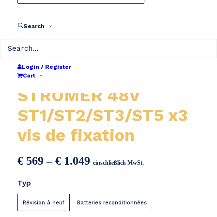
Search
Login / Register
Cart
STROMER 48V
ST1/ST2/ST3/ST5 x3
vis de fixation
Preisspanne:
€
569
–
€
1.049
einschließlich MwSt.
€ 569
Typ
bis
€ 1.049
Révision à neuf
Batteries reconditionnées