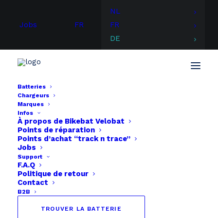
NL
Jobs
FR
FR
DE
Batteries
Chargeurs
Start
TD Hitech Energy
TD Hitech Energy 48V
Marques
Infos
À propos de
Bikebat
Velobat
Points de réparation
Points d’achat “track n trace”
Jobs
Support
F.A.Q
Politique de retour
Contact
B2B
TROUVER LA BATTERIE