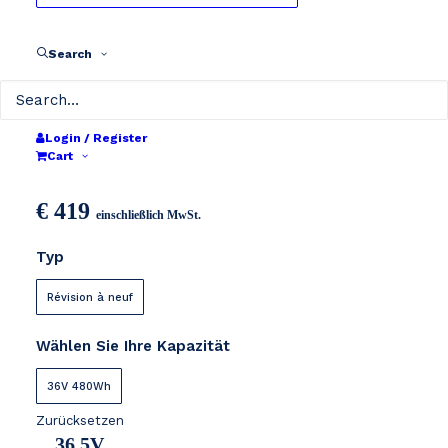
Search
TD Hitech Energy
Login / Register
48V
Cart
€
419
einschließlich MwSt.
Typ
Révision à neuf
Wählen Sie Ihre Kapazität
36V 480Wh
Zurücksetzen
36,5V