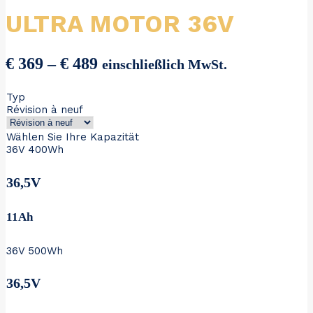
ULTRA MOTOR 36V
Preisspanne:
€
369
–
€
489
einschließlich MwSt.
€ 369
Typ
bis
Révision à neuf
€ 489
Wählen Sie Ihre Kapazität
36V 400Wh
36,5V
11Ah
36V 500Wh
36,5V