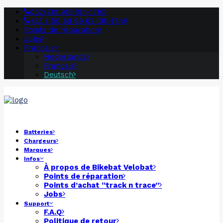
052/719 919 (9h-17h)
+33 7 50 69 99 62 (9h-17h)
Points de réparation
Jobs
Français
Nederlands
Français
Deutsch
Batteries
Chargeurs
Marques
Infos
À propos de
Bikebat
Velobat
Points de réparation
Points d’achat “track n trace”
Jobs
Support
F.A.Q
Politique de retour