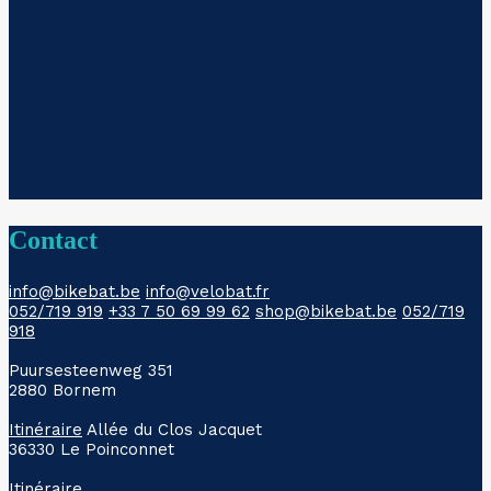
Contact
info@bikebat.be
info@velobat.fr
052/719 919
+33 7 50 69 99 62
shop@bikebat.be
052/719
918
Puursesteenweg 351
2880 Bornem
Itinéraire
Allée du Clos Jacquet
36330 Le Poinconnet
Itinéraire