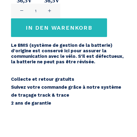
36,5V
36,5V
Yamaha
11Ah
14,2Ah
PW,
PW-
IN DEN WARENKORB
X
Menge
Le BMS (système de gestion de la batterie)
d'origine est conservé ici pour assurer la
communication avec le vélo. S'il est défectueux,
la batterie ne peut pas être révisée.
Collecte et retour gratuits
Suivez votre commande grâce à notre système
de traçage track & trace
2 ans de garantie