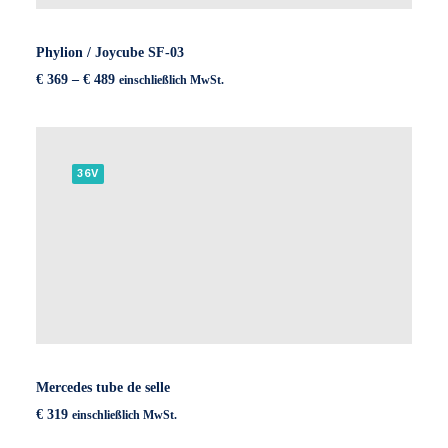
Phylion / Joycube SF-03
Preisspanne:
€
369
–
€
489
einschließlich MwSt.
€ 369
bis
€ 489
36V
Mercedes tube de selle
€
319
einschließlich MwSt.