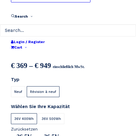
Search
Login / Register
Yamaha PW, PW-X
Cart
Preisspanne:
€
369
–
€
949
einschließlich MwSt.
€ 369
Typ
bis
€ 949
Neuf
Révision à neuf
Wählen Sie Ihre Kapazität
36V 400Wh
36V 500Wh
Zurücksetzen