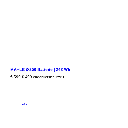
MAHLE iX250 Batterie | 242 Wh
Ursprünglicher
Aktueller
€
599
€
499
einschließlich MwSt.
Preis
Preis
war:
ist:
€ 599
€ 499.
36V