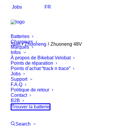
Jobs
FR
Batteries
Chargeurs
Start
Zhuoneng
Zhuoneng 48V
Marques
Infos
À propos de
Bikebat
Velobat
Points de réparation
Points d’achat “track n trace”
Jobs
Support
F.A.Q
Politique de retour
Contact
B2B
Trouver la batterie
Search