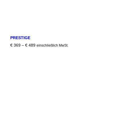
PRESTIGE
Preisspanne:
€
369
–
€
489
einschließlich MwSt.
€ 369
bis
€ 489