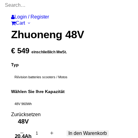
Login / Register
Cart
Zhuoneng 48V
€
549
einschließlich MwSt.
Typ
Révision batteries scooters / Motos
Wählen Sie Ihre Kapazität
48V 960Wh
Zurücksetzen
48V
Zhuoneng
In den Warenkorb
20,4Ah
48V