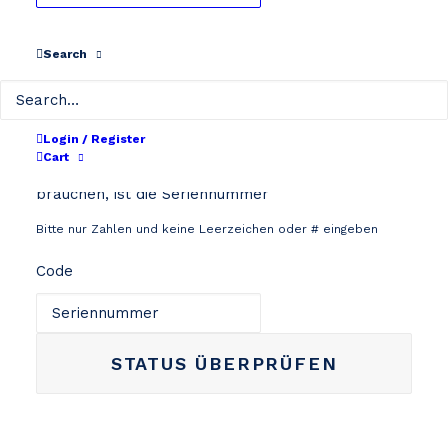
Search
Track & Trace
Login / Register
Track & Trace ist eine bequeme Möglichkeit, Ihre
Cart
Batterie online zu verfolgen. Das einzige, was Sie
brauchen, ist die Seriennummer
Bitte nur Zahlen und keine Leerzeichen oder # eingeben
Code