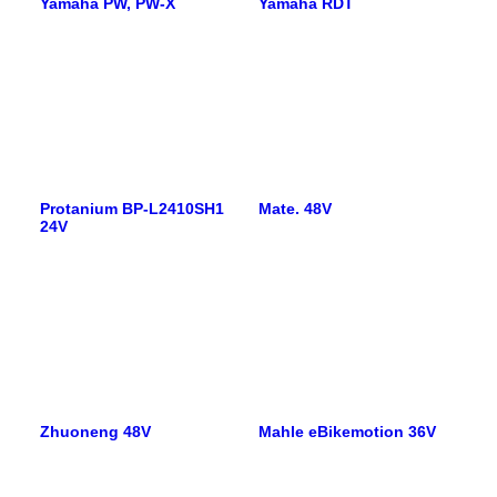
Yamaha PW, PW-X
Yamaha RDT
Protanium BP-L2410SH1
Mate. 48V
24V
Zhuoneng 48V
Mahle eBikemotion 36V