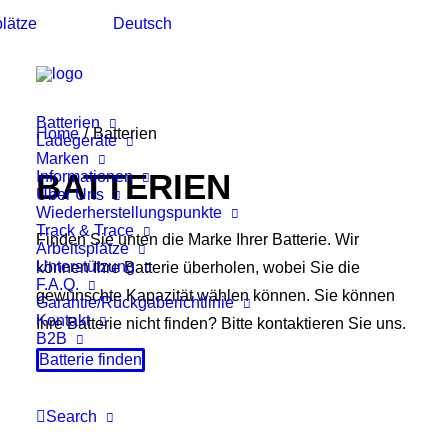
plätze
Deutsch
Batterien
Home
Batterien
Ladegeräte
Marken
BATTERIEN
Informationen
Über Uns
Wiederherstellungspunkte
Track & Trace
Finden Sie unten die Marke Ihrer Batterie. Wir
Arbeitsplätze
Unterstützung
können Ihre Batterie überholen, wobei Sie die
F.A.Q.
gewünschte Kapazität wählen können. Sie können
Garantie/Rückgaberichtlinie
Kontakt
Ihre Batterie nicht finden? Bitte kontaktieren Sie uns.
B2B
Batterie finden
Search