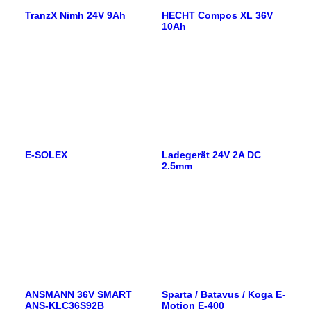
TranzX Nimh 24V 9Ah
HECHT Compos XL 36V
10Ah
E-SOLEX
Ladegerät 24V 2A DC
2.5mm
ANSMANN 36V SMART
Sparta / Batavus / Koga E-
ANS-KLC36S92B
Motion E-400