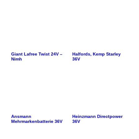
Giant Lafree Twist 24V –
Halfords, Kemp Starley
Nimh
36V
Ansmann
Heinzmann Directpower
Mehrmarkenbatterie 36V
36V