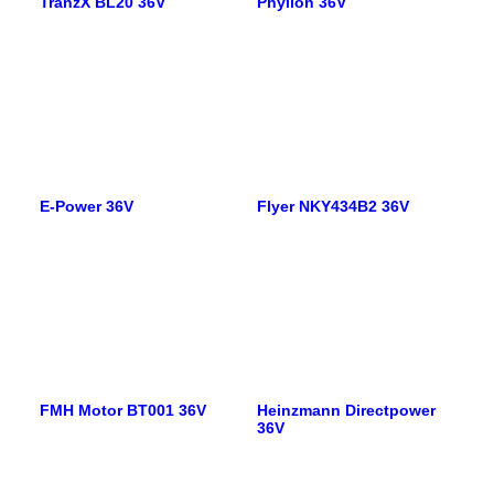
TranzX BL20 36V
Phylion 36V
E-Power 36V
Flyer NKY434B2 36V
FMH Motor BT001 36V
Heinzmann Directpower
36V