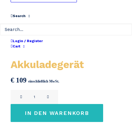
Search
Login / Register
Cart
Fazua Evation
Akkuladegerät
€
109
einschließlich MwSt.
Fazua
Evation
Akkuladegerät
IN DEN WARENKORB
Menge