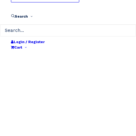
Search
Login / Register
Cart
Die Batterie wird kostenlos
an dem Abholpunkt abgeholt!
by DevCrive