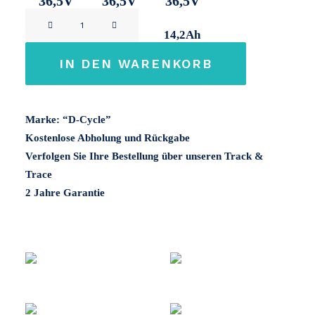
36,5V
36,5V
36,5V
D-
9,5Ah
11Ah
14,2Ah
Cycle
36V
IN DEN WARENKORB
Menge
Marke: “D-Cycle”
Kostenlose Abholung und Rückgabe
Verfolgen Sie Ihre Bestellung über unseren Track &
Trace
2 Jahre Garantie