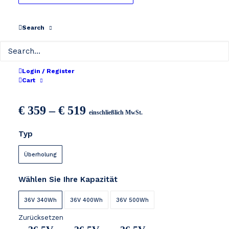
Search
Login / Register
D-Cycle 36V
Cart
Preisspanne:
€
359
–
€
519
einschließlich MwSt.
€ 359
Typ
bis
€ 519
Überholung
Wählen Sie Ihre Kapazität
36V 340Wh
36V 400Wh
36V 500Wh
Zurücksetzen