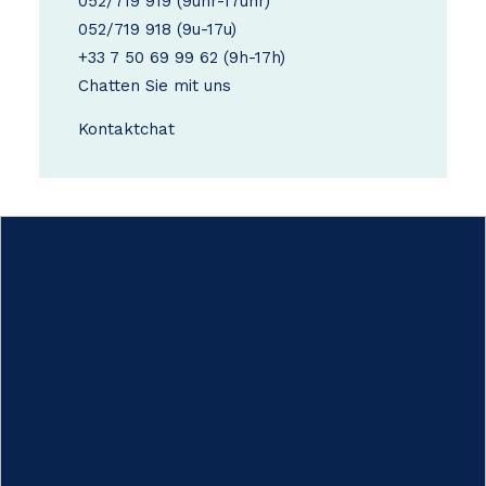
052/719 919
(9uhr-17uhr)
052/719 918
(9u-17u)
+33 7 50 69 99 62
(9h-17h)
Chatten Sie mit uns
Kontakt
chat
Wie funktioniert das?