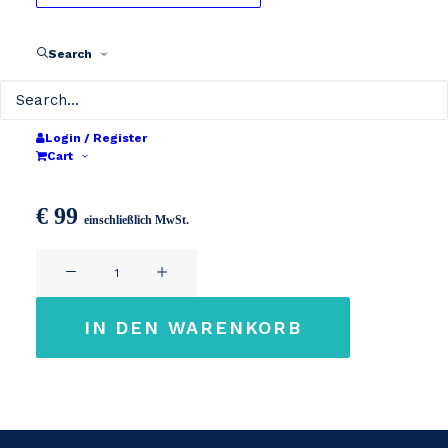
Search
Login / Register
36V 2A XLR 4pin
Cart
€
99
einschließlich MwSt.
36V
2A
XLR
IN DEN WARENKORB
4pin
Menge