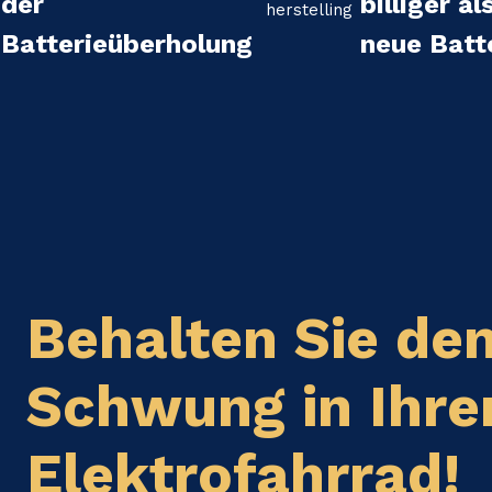
der
billiger al
Batterieüberholung
neue Batt
Behalten Sie de
Schwung in Ihr
Elektrofahrrad!