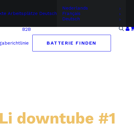
Nederlands
kte
Arbeitsplätze
Deutsch
Français
Deutsch
B2B
BATTERIE FINDEN
aberichtlinie
 Li downtube #1