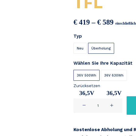
TFL
Preiss
€
419
–
€
589
einschließli
€ 419
Typ
bis
€ 589
Neu
Überholung
Wählen Sie Ihre Kapazität
36V 500Wh
36V 630Wh
Zurücksetzen
36,5V
36,5V
Tian
14,2Ah
17,2Ah
Fu
Li
downtube
Kostenlose Abholung und 
#1