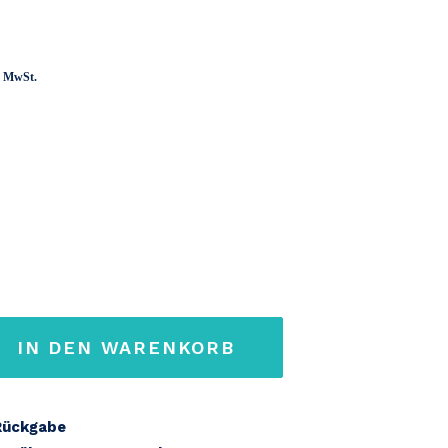
panne:
ch MwSt.
IN DEN WARENKORB
Rückgabe