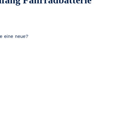
afang Fahrradbatterie
ie eine neue?