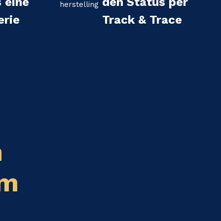
s eine
den Status per
erie
Track & Trace
n
em