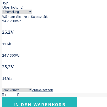
Typ
bis
Überholung
€ 359
Wählen Sie Ihre Kapazität
24V 280Wh
25,2V
11Ah
24V 350Wh
25,2V
14Ah
Zurücksetzen
Venturelli
Easy
Low
IN DEN WARENKORB