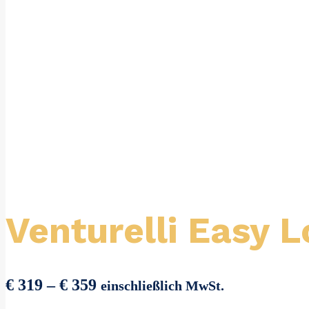
Venturelli Easy 
Preisspanne:
€
319
–
€
359
einschließlich MwSt.
€ 319