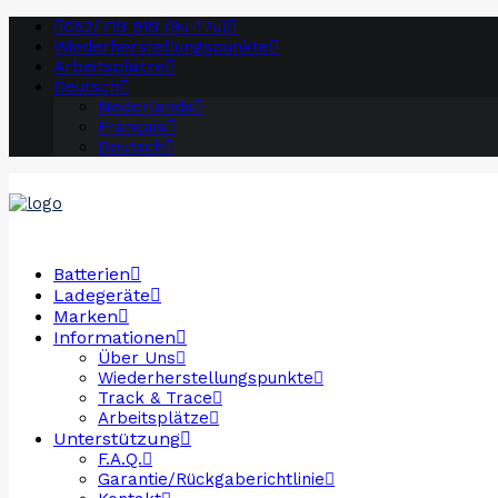
052/719 919 (9u-17u)
Wiederherstellungspunkte
Arbeitsplätze
Deutsch
Nederlands
Français
Deutsch
Batterien
Ladegeräte
Marken
Informationen
Über Uns
Wiederherstellungspunkte
Track & Trace
Arbeitsplätze
Unterstützung
F.A.Q.
Garantie/Rückgaberichtlinie