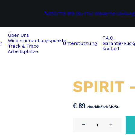
052/719 919 (9u-17u)
Wiederherstellun
Über Uns
F.A.Q.
Wiederherstellungspunkte
n
Unterstützung
Garantie/Rückg
Track & Trace
Kontakt
Arbeitsplätze
SPIRIT 
€
89
einschließlich MwSt.
SPIRIT
–