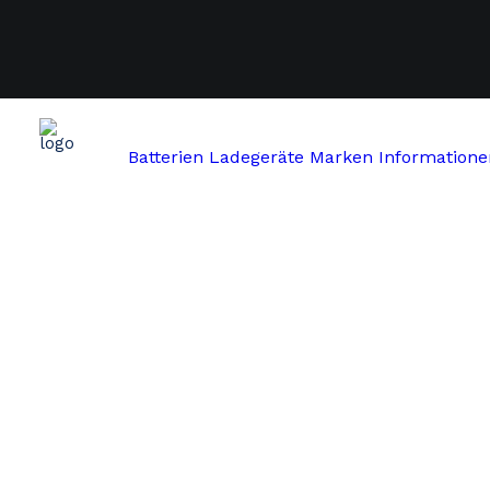
Batterien
Ladegeräte
Marken
Informatione
Start
Beaufort
SPIRIT – 36V 2A 4pin