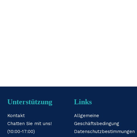
36V
2A
4pin
Menge
Unterstützung
Links
Kontakt
Allgemeine
Chatten Sie mit uns!
Geschäftsbedingung
(10:00-17:00)
Datenschutzbestimmungen