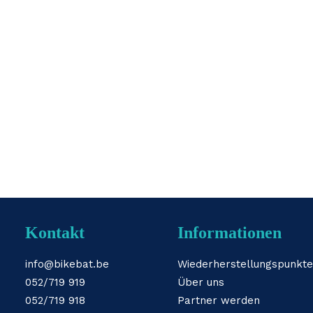
Kontakt
Informationen
info@bikebat.be
Wiederherstellungspunkte
052/719 919
Über uns
052/719 918
Partner werden