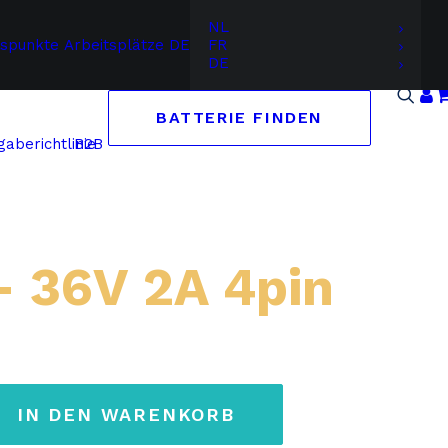
NL
gspunkte
Arbeitsplätze
DE
FR
DE
BATTERIE FINDEN
B2B
aberichtlinie
– 36V 2A 4pin
IN DEN WARENKORB