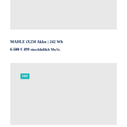
MAHLE iX250 Akku | 242 Wh
Ursprünglicher
Aktueller
€
599
€
499
einschließlich MwSt.
Preis
Preis
war:
ist:
€ 599
€ 499.
36V