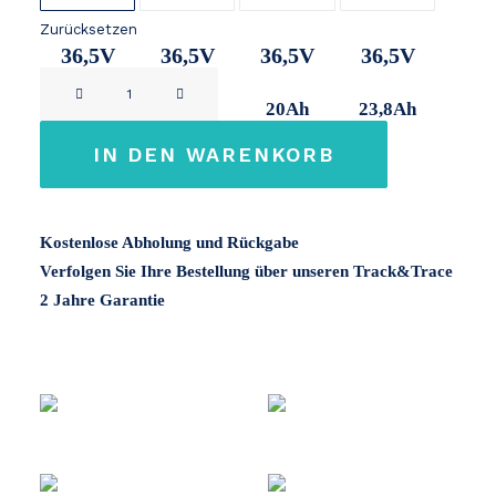
Zurücksetzen
36,5V
36,5V
36,5V
36,5V
BMZ
11Ah
14,2Ah
20Ah
23,8Ah
/
VanRaam
IN DEN WARENKORB
Cube
36V
Menge
Kostenlose Abholung und Rückgabe
Verfolgen Sie Ihre Bestellung über unseren Track&Trace
2 Jahre Garantie