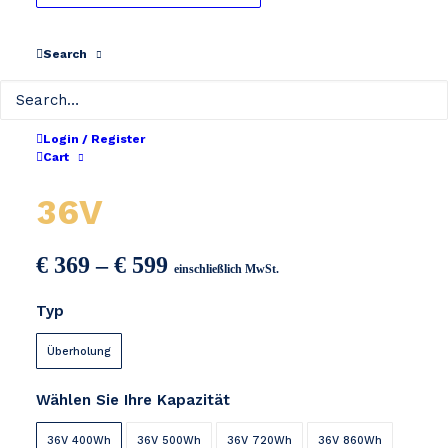
Search
Login / Register
Cart
BMZ / VanRaam Cube
36V
Preisspanne:
€
369
–
€
599
einschließlich MwSt.
€ 369
Typ
bis
€ 599
Überholung
Wählen Sie Ihre Kapazität
36V 400Wh
36V 500Wh
36V 720Wh
36V 860Wh