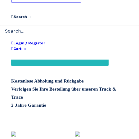
48V 1380Wh
Search
Zurücksetzen
48V
DI
29Ah
BLASI
Login / Register
Cart
R70
IN DEN WARENKORB
48V
Menge
Kostenlose Abholung und Rückgabe
Verfolgen Sie Ihre Bestellung über unseren Track &
Trace
2 Jahre Garantie