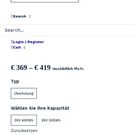
Search
Login / Register
Cart
Phylion EBT360
Preisspanne:
€
369
–
€
419
einschließlich MwSt.
€ 369
Typ
bis
€ 419
Überholung
Wählen Sie Ihre Kapazität
36V 400Wh
36V 500Wh
Zurücksetzen