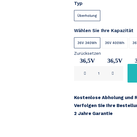
Typ
bis
€ 419
Überholung
Wählen Sie Ihre Kapazität
36V 340Wh
36V 400Wh
36
Zurücksetzen
36,5V
36,5V
BIKKEL
9,5Ah
11Ah
1
/
VENTURELLI
36V
Kostenlose Abholung und 
kurze
Verfolgen Sie Ihre Bestell
version
2 Jahre Garantie
Menge