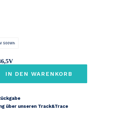
V 500Wh
36,5V
IN DEN WARENKORB
4,2Ah
Rückgabe
ung über unseren Track&Trace