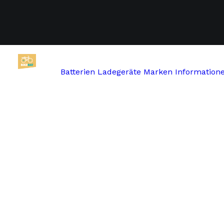
Batterien
Ladegeräte
Marken
Information
Start
Bikkel Bikes
BIKKEL / VENTURELLI 36V kurze v