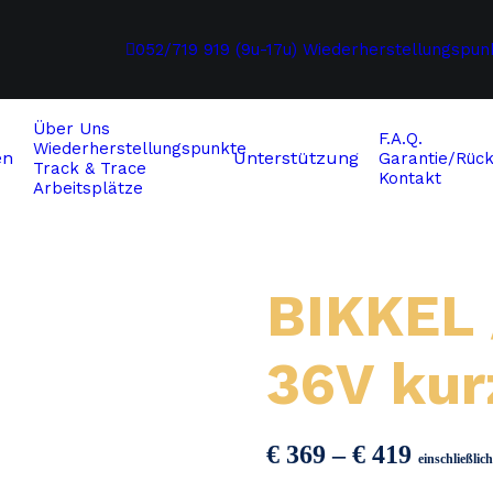
052/719 919 (9u-17u)
Wiederherstellungspun
Über Uns
F.A.Q.
Wiederherstellungspunkte
en
Unterstützung
Garantie/Rück
Track & Trace
Kontakt
Arbeitsplätze
ersion
BIKKEL
36V kur
Preiss
€
369
–
€
419
einschließli
€ 369