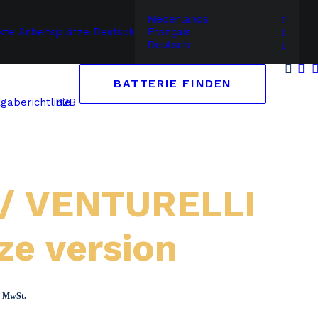
Nederlands
kte
Arbeitsplätze
Deutsch
Français
Deutsch
BATTERIE FINDEN
B2B
gaberichtlinie
 / VENTURELLI
ze version
panne:
ch MwSt.